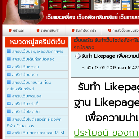
หน้าแรก
รายการสินค้า
สินค้าในตะกร้า
การสั่งซื้อและขนส่ง
เว็บบอร์ด รับทำเว็บไซต์อสังหาริ
รถมือสอง
สคริปเว็บประมูล+ลงประกาศฟรี
รับทำ Likepage เพื่อความน่า
สคริปเว็บเต็นท์รถมือสอง
สคริปเว็บหางาน
«
เมื่อ
13-05-2013
เวลา
16:42
สคริปเว็บบอร์ด
รับทำ
Likep
สคริปเว็บขายบ้าน ที่ดิน
อสังหาริมทรัพย์
สคริปเว็บฟุตบอล
ฐาน
Likepag
สคริปเว็บวาไรตี้
สคริปเว็บไซต์วัด
เพื่อความน่าเ
สคริปเว็บไซต์รีสอร์ท ห้องพัก
ที่พัก ร้านอาหาร
ประโยชน์ ของก
สคริปเว็บ ขยายสายงาน MLM