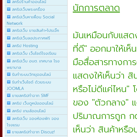
สคริปร้านค้าออนไลน์
นักการตลาด
สคริปเว็บพระเครื่อง
สคริปเว็บหาเพื่อน Social
Network
สคริปเว็บ ขายสินค้า+โปรเจ๊ค
มันเหมือนกับแส
สคริปเว็บลงประกาศฟรี
ที่ดี"
ออกมาให้เห็น
สคริป Hosting
สคริปเว็บ เว็บไซต์โรงเรียน
มือสื่อสารทางกา
สคริปเว็บ อบต. เทศบาล โรง
พยาบาล
แสดงให้เห็นว่า สิ
รับทำระบบวิทยุออนไลน์
รับทำเว็บไซต์ ด้วยระบบ
หรือไม่ดีแค่ไหน"
JOOMLA
ขายสคริปทำจาก SMF
ของ "ตัวกลาง" แต
สคริป เว็บดูหนังออนไลน์
สคริป เกมส์ออนไลน์
ปริมาณการถูก กด 
สคริปเว็บ จองห้องพัก จอง
โรงแรม
เห็นว่า สินค้าหรือ
ขายสคริปทำจาก Discuz!