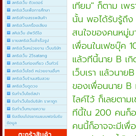
เทียม" ก็ตาม
เพรา
สคริปเว็บ ติวเตอร์
สคริปเว็บเพื่อการศึกษา
นั้น พอได้รับรู้ถึ
สคริปห้างสรรพสินค้า
สคริปเว็บเครื่องเสียง
สนใจของคนหมู่มา
สคิปเว็บ อัพวีดีโอ
ขายสคริปเว็บสำเร็จรูป
เพื่อน
ในเฟซบุ๊ค 1
สคริปเว็บหน่วยงาน เว็บบริษัท
แล้วทีนี้นาย B เ
สคริปเว็บ 25satang
สคริปเว็บท่องเที่ยว เว็บทัวร์
เว็บเรา แล้วนายB 
สคริปเว็บไซต์ หน่วยงานอื่นๆ
สคริปเว็บร้านเสริมสวย
ของเพื่อนนาย B ท
สคริปเว็บดูดวง
รับทำเว็บไซต์สปา
ไลค์ไว้ ก็เลยตามเ
รับทำเว็บไซต์บริษัท ราคาถูก
รับทำเว็บทนายความ
ทีนี้ใน 200 คนก็
รับเขียนโปรแกรมแบบฟอร์มรับ
คนนี้ก็อาจจะมีเพ
ข้อมูล