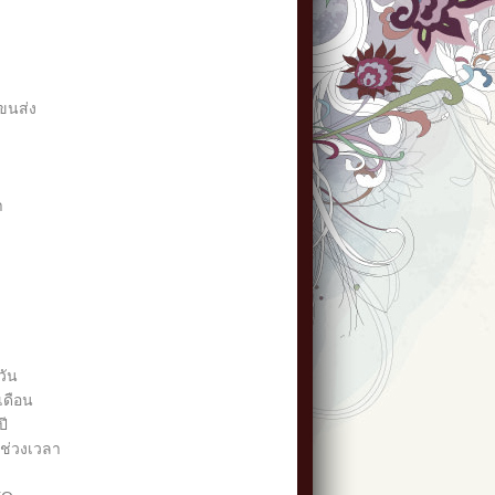
ะขนส่ง
า
ด
วัน
ดือน
ี
ช่วงเวลา