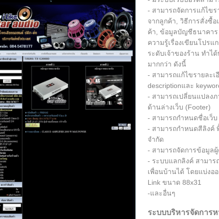
- สามารถจัดการแก้ไขราย
จากลูกค้า, วิธีการสั่งซื
ค้า, ข้อมูลบัญชีธนาคาร 
ความรู้เรื่องเขียนโปรแ
ระดับเจ้าของร้าน ทำได้ทุ
มากกว่า ดังนี้
- สามารถแก้ไขรายละเอียดเ
descriptionและ keyword
- สามารถเปลี่ยนแปลงภาพ
ด้านล่างเว็บ (Footer)
- สามารถกำหนดชื่อเว็บ ร
- สามารถกำหนดสีลิงค์ พื
จำกัด
- สามารถจัดการข้อมูลผู
- ระบบแลกลิงค์ สามารถจั
เพื่อนบ้านได้ โดยแบ่งอ
Link ขนาด 88x31
-และอื่นๆ
ระบบบริหารจัดการหน