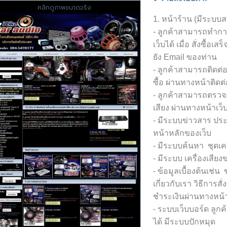
คลิกดูภาพขนาดจริง
1. หน้าร้าน (มีระบบ
- ลูกค้าสามารถทำการ 
เว็บได้ เมื่อ สั่งซื้
ยัง Email ของท่าน
- ลูกค้าสามารถติดต่
ซื้อ ผ่านทางหน้าติดต
- ลูกค้าสามารถตรวจส
เสียง ผ่านทางหน้าเว็บ
- มีระบบข่าวสาร ปร
หน้าหลักของเว็บ
- มีระบบค้นหา ชุดเคร
- มีระบบ เครื่องเสียง
- ข้อมูลเบื้องต้นเช่น
เกี่ยวกับเรา วิธีการส
ชำระเงินผ่านทางหน้า
- ระบบเว็บบอร์ด ลูกค
ได้ มีระบบปักหมุด