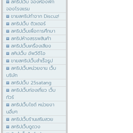
สคริปเว็บ จองห้องพัก
จองโรงแรม
ขายสคริปทำจาก Discuz!
สคริปเว็บ ติวเตอร์
สคริปเว็บเพื่อการศึกษา
สคริปห้างสรรพสินค้า
สคริปเว็บเครื่องเสียง
สคิปเว็บ อัพวีดีโอ
ขายสคริปเว็บสำเร็จรูป
สคริปเว็บหน่วยงาน เว็บ
บริษัท
สคริปเว็บ 25satang
สคริปเว็บท่องเที่ยว เว็บ
ทัวร์
สคริปเว็บไซต์ หน่วยงา
นอื่นๆ
สคริปเว็บร้านเสริมสวย
สคริปเว็บดูดวง