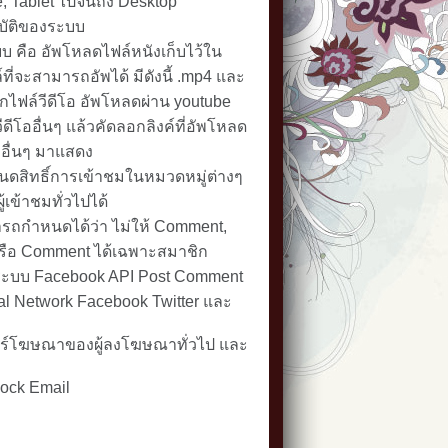
e, Tablet ไปจนถึง Desktop
ัติของระบบ
บ คือ อัพโหลดไฟล์หนังเก็บไว้ใน
ที่จะสามารถอัพได้ มีดังนี้ .mp4 และ
กไฟล์วีดีโอ อัพโหลดผ่าน youtube
วีดีโออื่นๆ แล้วคัดลอกลิงค์ที่อัพโหลด
บอื่นๆ มาแสดง
ดสิทธิ์การเข้าชมในหมวดหมู่ต่างๆ
เข้าชมทั่วไปได้
มารถกำหนดได้ว่า ไม่ให้ Comment,
รือ Comment ได้เฉพาะสมาชิก
ระบบ Facebook API Post Comment
al Network Facebook Twitter และ
ร์โฆษณาของผู้ลงโฆษณาทั่วไป และ
lock Email