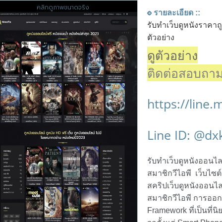
คลิกดูภาพขนาดจริง
รายละเอียด ::
รับทำเว็บดูหนังราคาถู
ตัวอย่าง
ดูตัวอย่าง
ติดต่อสอบถาม 
https://line
Line ID: @dx
รับทำเว็บดูหนังออนไ
สมาชิกวีไอพี เว็บไซต์
สคริปเว็บดูหนังออนไ
สมาชิกวีไอพี การออกแ
Framework ที่เป็นที่