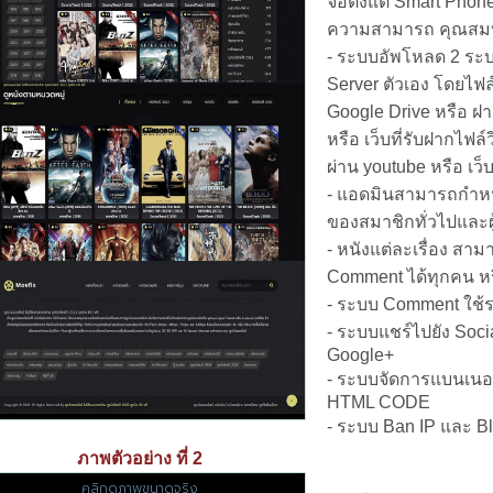
จอตั้งแต่ Smart Phon
ความสามารถ คุณสมบ
- ระบบอัพโหลด 2 ระบ
Server ตัวเอง โดยไฟล์
Google Drive หรือ ฝา
หรือ เว็บที่รับฝากไฟล์
ผ่าน youtube หรือ เว็
- แอดมินสามารถกำหน
ของสมาชิกทั่วไปและผู้
- หนังแต่ละเรื่อง สา
Comment ได้ทุกคน ห
- ระบบ Comment ใช้
- ระบบแชร์ไปยัง Soci
Google+
- ระบบจัดการแบนเนอ
HTML CODE
- ระบบ Ban IP และ B
ภาพตัวอย่าง ที่ 2
คลิกดูภาพขนาดจริง