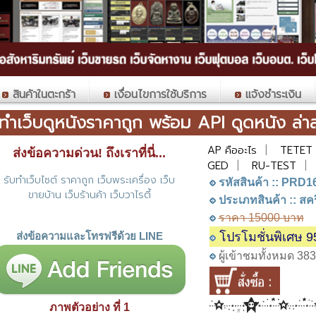
สินค้าในตะกร้า
เงื่อนไขการใช้บริการ
แจ้งชำระเงิน
บทำเว็บดูหนังราคาถูก พร้อม API ดูดหนัง ล่
AP คืออะไร
|
TETET
ส่งข้อความด่วน! ถึงเราที่นี่...
GED
|
RU-TEST
|
รับทำเว็บไซต์ ราคาถูก เว็บพระเครื่อง เว็บ
รหัสสินค้า :: PRD1
ขายบ้าน เว็บร้านค้า เว็บวาไรตี้
ประเภทสินค้า :: สคร
ราคา
15000
บาท
ส่งข้อความและโทรฟรีด้วย LINE
โปรโมชั่นพิเศษ 9
ผู้เข้าชมทั้งหมด 383
ภาพตัวอย่าง ที่ 1