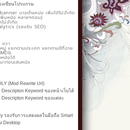
รื่องเขียนโปรแกรม
banner บางตำแหน่ง เพิ่มได้ไม่จำกัด
ถเพิ่มหนัง หลายๆตอน)
กไม่จำกัด
lytics (รองรับ SEO)
- ขวา
มู่ แยกตามประเภท แยกตามปีที่ฉาย
 IMDb
งหนังได้
ณาก่อนเล่นหนัง
LY (Mod Rewrite Url)
 Descripton Keyword ของหน้าเว็บได้
 Descripton Keyword ของแต่ละ
dly รองรับการแสดงผลในมือถือ Smart
ึง Desktop