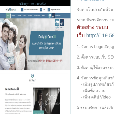
คลิกดูภาพขนาดจริง
รับทำเว็บประกันชีวิต
ระบบบิหารจัดการ ระบ
ตัวอย่าง ระบบ
เว็บ
http://119.
1. จัดการ Logo สัญ
2. ตั้งค่าระบบเว็บ S
3. ตั้งค่าผู้ใช้งานระบ
4. จัดการข้อมูลเกี่ยว
- เพิ่มรูปภาพเกี่ยวก
- เพิ่มข้อความ
- เพิ่ม คลิป Video
5 ระบบจัดการผลิตภัณ