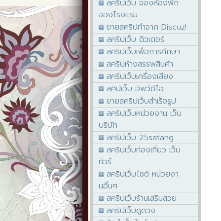
สคริปเว็บ จองห้องพัก
จองโรงแรม
ขายสคริปทำจาก Discuz!
สคริปเว็บ ติวเตอร์
สคริปเว็บเพื่อการศึกษา
สคริปห้างสรรพสินค้า
สคริปเว็บเครื่องเสียง
สคิปเว็บ อัพวีดีโอ
ขายสคริปเว็บสำเร็จรูป
สคริปเว็บหน่วยงาน เว็บ
บริษัท
สคริปเว็บ 25satang
สคริปเว็บท่องเที่ยว เว็บ
ทัวร์
สคริปเว็บไซต์ หน่วยงา
นอื่นๆ
สคริปเว็บร้านเสริมสวย
สคริปเว็บดูดวง