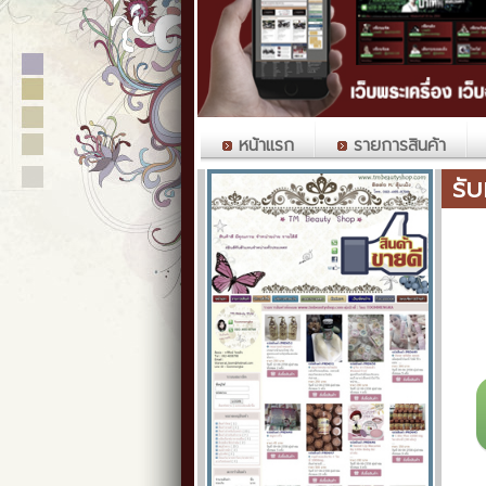
หน้าแรก
รายการสินค้า
รั