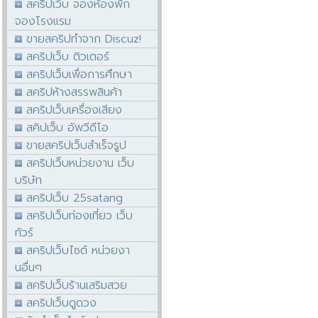
สคริปเว็บ จองห้องพัก
จองโรงแรม
ขายสคริปทำจาก Discuz!
สคริปเว็บ ติวเตอร์
สคริปเว็บเพื่อการศึกษา
สคริปห้างสรรพสินค้า
สคริปเว็บเครื่องเสียง
สคิปเว็บ อัพวีดีโอ
ขายสคริปเว็บสำเร็จรูป
สคริปเว็บหน่วยงาน เว็บ
บริษัท
สคริปเว็บ 25satang
สคริปเว็บท่องเที่ยว เว็บ
ทัวร์
สคริปเว็บไซต์ หน่วยงา
นอื่นๆ
สคริปเว็บร้านเสริมสวย
สคริปเว็บดูดวง