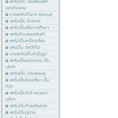
สคริปเว็บ จองห้องพัก
จองโรงแรม
ขายสคริปทำจาก Discuz!
สคริปเว็บ ติวเตอร์
สคริปเว็บเพื่อการศึกษา
สคริปห้างสรรพสินค้า
สคริปเว็บเครื่องเสียง
สคิปเว็บ อัพวีดีโอ
ขายสคริปเว็บสำเร็จรูป
สคริปเว็บหน่วยงาน เว็บ
บริษัท
สคริปเว็บ 25satang
สคริปเว็บท่องเที่ยว เว็บ
ทัวร์
สคริปเว็บไซต์ หน่วยงา
นอื่นๆ
สคริปเว็บร้านเสริมสวย
สคริปเว็บดูดวง