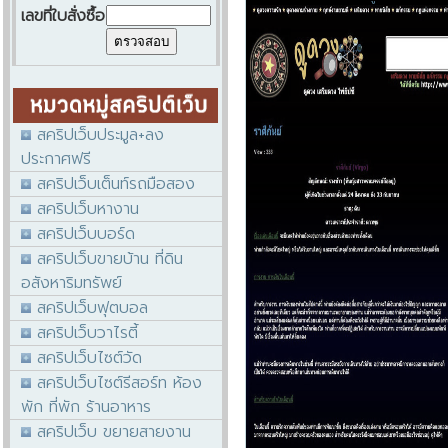
เลขที่ใบสั่งซื้อ
สคริปเว็บประมูล+ลง
ประกาศฟรี
สคริปเว็บเต็นท์รถมือสอง
สคริปเว็บหางาน
สคริปเว็บบอร์ด
สคริปเว็บขายบ้าน ที่ดิน
อสังหาริมทรัพย์
สคริปเว็บฟุตบอล
สคริปเว็บวาไรตี้
สคริปเว็บไซต์วัด
สคริปเว็บไซต์รีสอร์ท ห้อง
พัก ที่พัก ร้านอาหาร
สคริปเว็บ ขยายสายงาน