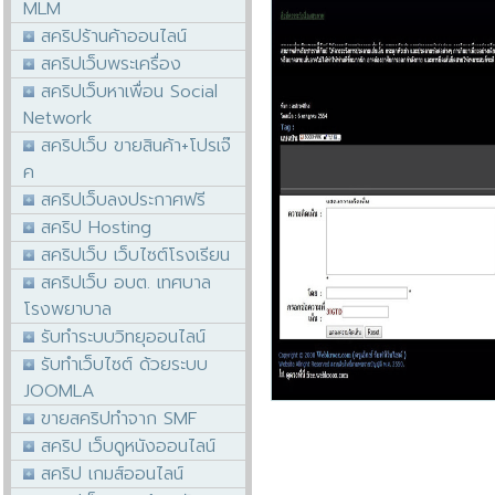
MLM
สคริปร้านค้าออนไลน์
สคริปเว็บพระเครื่อง
สคริปเว็บหาเพื่อน Social
Network
สคริปเว็บ ขายสินค้า+โปรเจ๊
ค
สคริปเว็บลงประกาศฟรี
สคริป Hosting
สคริปเว็บ เว็บไซต์โรงเรียน
สคริปเว็บ อบต. เทศบาล
โรงพยาบาล
รับทำระบบวิทยุออนไลน์
รับทำเว็บไซต์ ด้วยระบบ
JOOMLA
ขายสคริปทำจาก SMF
สคริป เว็บดูหนังออนไลน์
สคริป เกมส์ออนไลน์