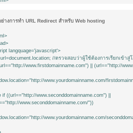
tml>
อย่างการทำ URL Redirect สำหรับ Web hosting
ml>
ad>
ript langquage='javascript'>
 url=document.location; //ตรวจสอบว่าผู้ใช้ต้องการเรียกเข้าส
((url=="http://www.firstdomainname.com") || (url=="http://ww
dow.location="http://www.yourdomainname.com/firstdomain
e if ((url=="http://www.seconddomainname.com") ||
l=="http://www.seconddomainname.com/"))
dow.location="http://www.yourdomainname.com/seconddom
e