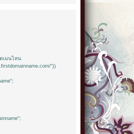
ู่โดเมนไหน
w.firstdomainname.com/"))
name";
ainname";