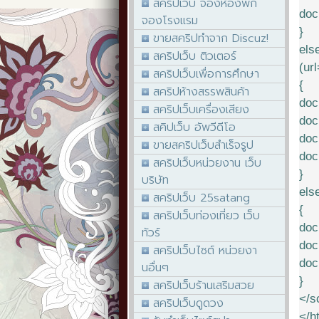
สคริปเว็บ จองห้องพัก
doc
จองโรงแรม
}
ขายสคริปทำจาก Discuz!
els
สคริปเว็บ ติวเตอร์
(ur
สคริปเว็บเพื่อการศึกษา
{
สคริปห้างสรรพสินค้า
doc
สคริปเว็บเครื่องเสียง
doc
สคิปเว็บ อัพวีดีโอ
doc
ขายสคริปเว็บสำเร็จรูป
doc
สคริปเว็บหน่วยงาน เว็บ
}
บริษัท
els
สคริปเว็บ 25satang
{
สคริปเว็บท่องเที่ยว เว็บ
doc
ทัวร์
doc
สคริปเว็บไซต์ หน่วยงา
doc
นอื่นๆ
}
สคริปเว็บร้านเสริมสวย
</s
สคริปเว็บดูดวง
</h