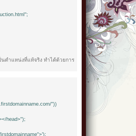
ction.html";
นตำแหน่งที่แท้จริง ทำได้ด้วยการ
w.firstdomainname.com/"))
></head>");
irstdomainname">');