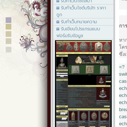
รับทำเว็บไซต์สปา
รับทำเว็บไซต์บริษัท ราคา
ถูก
รับทำเว็บทนายความ
การ
รับเขียนโปรแกรมแบบ
ฟอร์มรับข้อมูล
หาก
โคร
ซึ่
<?
swi
cas
ech
ech
ech
bre
cas
ech