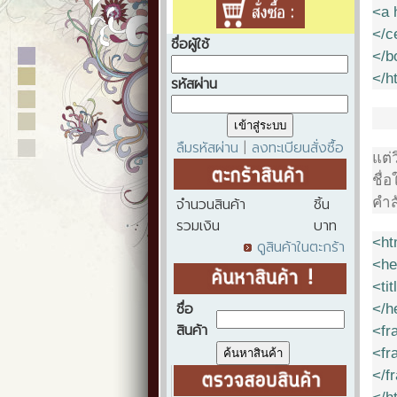
<a 
</c
ชื่อผู้ใช้
</b
</h
รหัสผ่าน
ลืมรหัสผ่าน
ลงทะเบียนสั่งซื้อ
|
แต่
ชื่อ
จำนวนสินค้า
ชิ้น
คำส
รวมเงิน
บาท
<ht
ดูสินค้าในตะกร้า
<he
<tit
ชื่อ
</h
สินค้า
<fr
<fr
</f