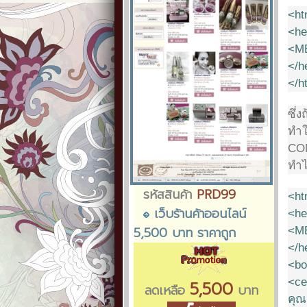
<ht
<he
<ME
</h
</h
ซึ่
ทำใ
CON
ทำไ
รหัสสินค้า
PRD99
<ht
เว็บร้านค้าออนไลน์
<he
5,500 บาท ราคาถูก
<ME
</h
<bo
<ce
5,500
ลดเหลือ
บาท
คุณ