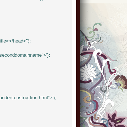
tle></head>");
/seconddomainname">');
derconstruction.html">');