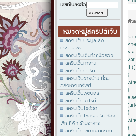
</h
เลขที่ใบสั่งซื้อ
ตัว
<ht
สคริปเว็บประมูล+ลง
<he
ประกาศฟรี
<sc
สคริปเว็บเต็นท์รถมือสอง
var
สคริปเว็บหางาน
if 
สคริปเว็บบอร์ด
{
สคริปเว็บขายบ้าน ที่ดิน
win
อสังหาริมทรัพย์
}
สคริปเว็บฟุตบอล
els
สคริปเว็บวาไรตี้
(ur
สคริปเว็บไซต์วัด
{
สคริปเว็บไซต์รีสอร์ท ห้อง
win
พัก ที่พัก ร้านอาหาร
}
สคริปเว็บ ขยายสายงาน
els