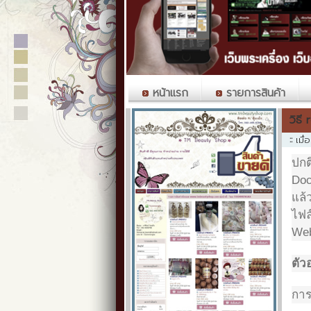
หน้าแรก
รายการสินค้า
วิธี 
::
เมื
ปกต
Doc
แล้
ไฟล
Web
ตัว
การ