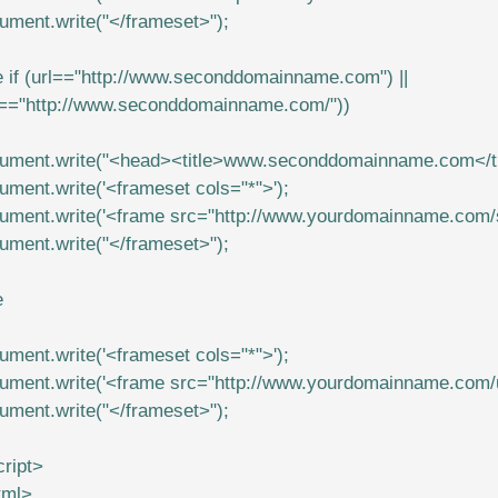
ument.write("</frameset>");
e if (url=="http://www.seconddomainname.com") ||
l=="http://www.seconddomainname.com/"))
ument.write("<head><title>www.seconddomainname.com</ti
ument.write('<frameset cols="*">');
ument.write('<frame src="http://www.yourdomainname.com
ument.write("</frameset>");
e
ument.write('<frameset cols="*">');
ument.write('<frame src="http://www.yourdomainname.com/un
ument.write("</frameset>");
cript>
tml>