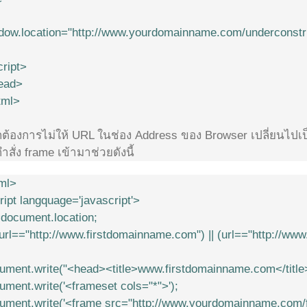
dow.location="http://www.yourdomainname.com/underconstru
cript>
ead>
tml>
ต้องการไม่ให้ URL ในช่อง Address ของ Browser เปลี่ยนไปเป็
ำสั่ง frame เข้ามาช่วยดังนี้
ml>
ript langquage='javascript'>
=document.location;
((url=="http://www.firstdomainname.com") || (url=="http://ww
ument.write("<head><title>www.firstdomainname.com</title
ument.write('<frameset cols="*">');
ument.write('<frame src="http://www.yourdomainname.com/f