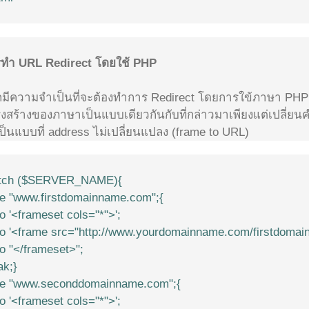
ทำ URL Redirect โดยใช้ PHP
มีความจำเป็นที่จะต้องทำการ Redirect โดยการใข้ภาษา PHP
งสร้างของภาษาเป็นแบบเดียวกันกับที่กล่าวมาเพียงแต่เปลี่ยนคำส
งเป็นแบบที่ address ไม่เปลี่ยนแปลง (frame to URL)
tch ($SERVER_NAME){
e "www.firstdomainname.com";{
o '<frameset cols="*">';
o '<frame src="http://www.yourdomainname.com/firstdomai
o "</frameset>";
ak;}
e "www.seconddomainname.com";{
o '<frameset cols="*">';