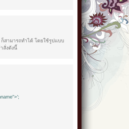
 ก็สามารถทำได้ โดยใช้รูปแบบ
ั่งดังนี้
nname">';