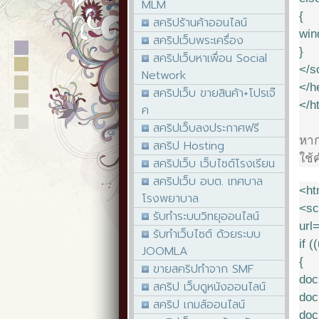
MLM
{
สคริปร้านค้าออนไลน์
win
สคริปเว็บพระเครื่อง
}
สคริปเว็บหาเพื่อน Social
</s
Network
</h
สคริปเว็บ ขายสินค้า+โปรเจ๊
</h
ค
สคริปเว็บลงประกาศฟรี
หาก
สคริป Hosting
ใช้ค
สคริปเว็บ เว็บไซต์โรงเรียน
สคริปเว็บ อบต. เทศบาล
<ht
โรงพยาบาล
<sc
รับทำระบบวิทยุออนไลน์
url
รับทำเว็บไซต์ ด้วยระบบ
if 
JOOMLA
{
ขายสคริปทำจาก SMF
doc
สคริป เว็บดูหนังออนไลน์
doc
สคริป เกมส์ออนไลน์
doc