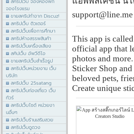
แอพพลิเคชั่น นี้ไ
สคริปเว็บ จองห้องพัก
จองโรงแรม
support@line.me
ขายสคริปทำจาก Discuz!
สคริปเว็บ ติวเตอร์
สคริปเว็บเพื่อการศึกษา
This app is called
สคริปห้างสรรพสินค้า
สคริปเว็บเครื่องเสียง
official app that 
สคิปเว็บ อัพวีดีโอ
photos and more. 
ขายสคริปเว็บสำเร็จรูป
Sticker Shop and
สคริปเว็บหน่วยงาน เว็บ
บริษัท
beloved pets, frie
สคริปเว็บ 25satang
Create unique stic
สคริปเว็บท่องเที่ยว เว็บ
ทัวร์
สคริปเว็บไซต์ หน่วยงา
นอื่นๆ
สคริปเว็บร้านเสริมสวย
สคริปเว็บดูดวง