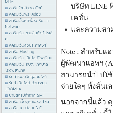
MLM
บริษัท LINE
สคริปร้านค้าออนไลน์
สคริปเว็บพระเครื่อง
เคชั่น
สคริปเว็บหาเพื่อน Social
Network
และความสามา
สคริปเว็บ ขายสินค้า+โปรเจ๊
ค
สคริปเว็บลงประกาศฟรี
Note : สำหรับแอพ
สคริป Hosting
สคริปเว็บ เว็บไซต์โรงเรียน
ผู้พัฒนาแอพฯ (Ap
สคริปเว็บ อบต. เทศบาล
โรงพยาบาล
สามารถนำไปใช้งา
รับทำระบบวิทยุออนไลน์
รับทำเว็บไซต์ ด้วยระบบ
จ่ายใดๆ ทั้งสิ้นเ
JOOMLA
ขายสคริปทำจาก SMF
นอกจากนี้แล้ว ค
สคริป เว็บดูหนังออนไลน์
สคริป เกมส์ออนไลน์