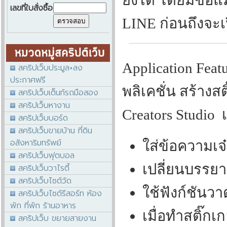
ยังได้ โดยมีข้อ
เลขที่ใบสั่งซื้อ
LINE ก่อนถึงจะเ
Application Fe
สคริปเว็บประมูล+ลง
ประกาศฟรี
พลิเคชั่น สร้างส
สคริปเว็บเต็นท์รถมือสอง
สคริปเว็บหางาน
Creators Studio เ
สคริปเว็บบอร์ด
สคริปเว็บขายบ้าน ที่ดิน
อสังหาริมทรัพย์
ใส่ข้อความเจ๋
สคริปเว็บฟุตบอล
เปลี่ยนบรรยา
สคริปเว็บวาไรตี้
สคริปเว็บไซต์วัด
ใช้ฟังก์ชันวา
สคริปเว็บไซต์รีสอร์ท ห้อง
พัก ที่พัก ร้านอาหาร
เมื่อทำสติ๊กเ
สคริปเว็บ ขยายสายงาน