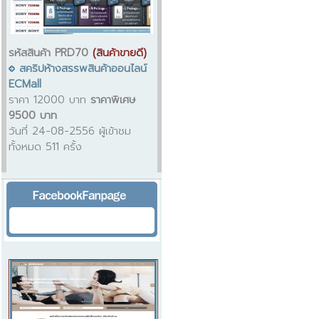
รหัสสินค้า PRD70
(สินค้าขายดี)
สคริปห้างสรรพสินค้าออนไลน์
ECMall
ราคา 12000 บาท
ราคาพิเศษ
9500 บาท
วันที่ 24-08-2556 ผู้เข้าชม
ทั้งหมด 511 ครั้ง