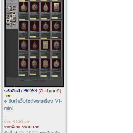
รหัสสินค้า PRD53
(สินค้าขายดี)
รับทำเว็บไซต์พระเครื่อง V1-
mini
...
ราคา 9500 บาท
ราคาพิเศษ 5900 บาท