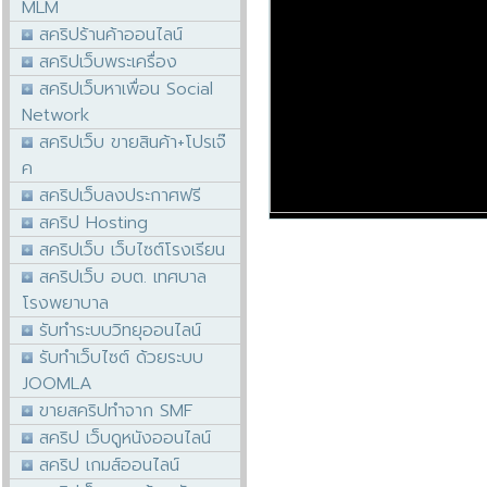
MLM
สคริปร้านค้าออนไลน์
สคริปเว็บพระเครื่อง
สคริปเว็บหาเพื่อน Social
Network
สคริปเว็บ ขายสินค้า+โปรเจ๊
ค
สคริปเว็บลงประกาศฟรี
สคริป Hosting
สคริปเว็บ เว็บไซต์โรงเรียน
สคริปเว็บ อบต. เทศบาล
โรงพยาบาล
รับทำระบบวิทยุออนไลน์
รับทำเว็บไซต์ ด้วยระบบ
JOOMLA
ขายสคริปทำจาก SMF
สคริป เว็บดูหนังออนไลน์
สคริป เกมส์ออนไลน์