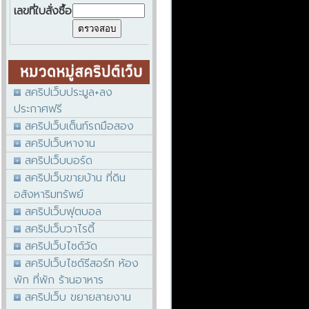
เลขที่ใบสั่งซื้อ
สคริปเว็บประมูล+ลง
ประกาศฟรี
สคริปเว็บเต็นท์รถมือสอง
สคริปเว็บหางาน
สคริปเว็บบอร์ด
สคริปเว็บขายบ้าน ที่ดิน
อสังหาริมทรัพย์
สคริปเว็บฟุตบอล
สคริปเว็บวาไรตี้
สคริปเว็บไซต์วัด
สคริปเว็บไซต์รีสอร์ท ห้อง
พัก ที่พัก ร้านอาหาร
สคริปเว็บ ขยายสายงาน